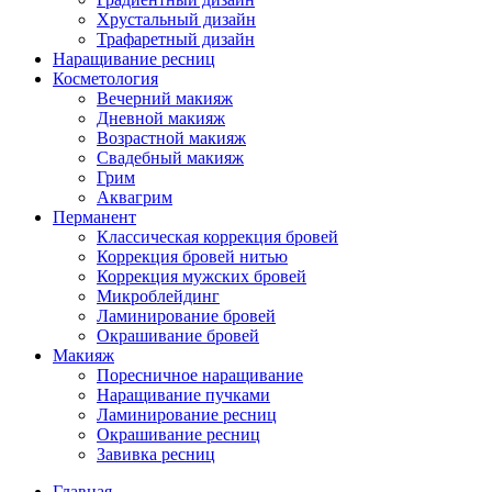
Хрустальный дизайн
Трафаретный дизайн
Наращивание ресниц
Косметология
Вечерний макияж
Дневной макияж
Возрастной макияж
Свадебный макияж
Грим
Аквагрим
Перманент
Классическая коррекция бровей
Коррекция бровей нитью
Коррекция мужских бровей
Микроблейдинг
Ламинирование бровей
Окрашивание бровей
Макияж
Поресничное наращивание
Наращивание пучками
Ламинирование ресниц
Окрашивание ресниц
Завивка ресниц
Главная