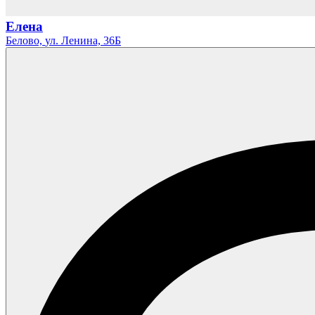
Елена
Белово,
ул. Ленина,
36Б