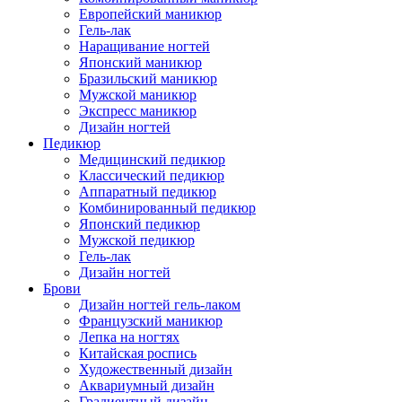
Европейский маникюр
Гель-лак
Наращивание ногтей
Японский маникюр
Бразильский маникюр
Мужской маникюр
Экспресс маникюр
Дизайн ногтей
Педикюр
Медицинский педикюр
Классический педикюр
Аппаратный педикюр
Комбинированный педикюр
Японский педикюр
Мужской педикюр
Гель-лак
Дизайн ногтей
Брови
Дизайн ногтей гель-лаком
Французский маникюр
Лепка на ногтях
Китайская роспись
Художественный дизайн
Аквариумный дизайн
Градиентный дизайн