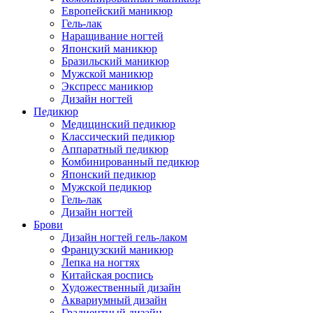
Европейский маникюр
Гель-лак
Наращивание ногтей
Японский маникюр
Бразильский маникюр
Мужской маникюр
Экспресс маникюр
Дизайн ногтей
Педикюр
Медицинский педикюр
Классический педикюр
Аппаратный педикюр
Комбинированный педикюр
Японский педикюр
Мужской педикюр
Гель-лак
Дизайн ногтей
Брови
Дизайн ногтей гель-лаком
Французский маникюр
Лепка на ногтях
Китайская роспись
Художественный дизайн
Аквариумный дизайн
Градиентный дизайн