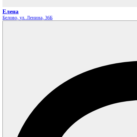
Елена
Белово,
ул. Ленина,
36Б