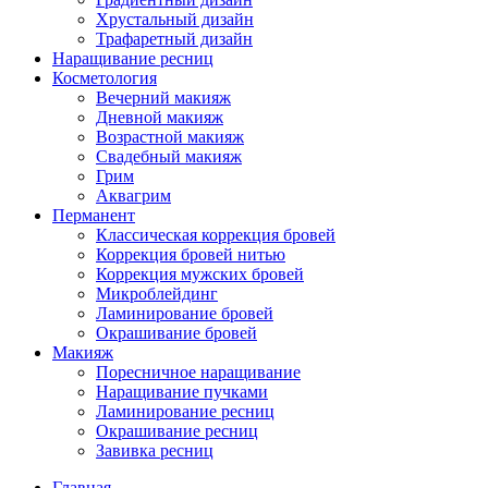
Хрустальный дизайн
Трафаретный дизайн
Наращивание ресниц
Косметология
Вечерний макияж
Дневной макияж
Возрастной макияж
Свадебный макияж
Грим
Аквагрим
Перманент
Классическая коррекция бровей
Коррекция бровей нитью
Коррекция мужских бровей
Микроблейдинг
Ламинирование бровей
Окрашивание бровей
Макияж
Поресничное наращивание
Наращивание пучками
Ламинирование ресниц
Окрашивание ресниц
Завивка ресниц
Главная