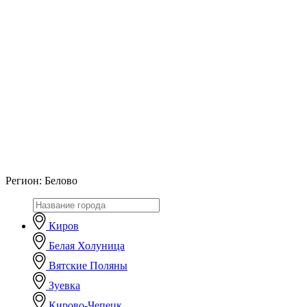
Регион:
Белово
Киров
Белая Холуница
Вятские Поляны
Зуевка
Кирово-Чепецк